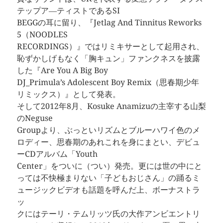
テップア―ティストであるSI
BEGGの耳に留り、『Jetlag And Tinnitus Reworks
5（NOODLES
RECORDINGS）』ではリミキサーとして起用され、
恥ずかしげもなく「胸キュン」ファンクネスを披露
した『Are You A Big Boy
DJ_Primula’s Adolescent Boy Remix（思春期少年
リミックス）』として発表。
そして2012年8月、Kosuke Anamizuの主宰する山梨
のNeguse
Groupより、ぶっといリズムとブルーハワイ色のメ
ロディー、思春期のあれこれを身にまとい、デビュ
ーCDアルバム「Youth
Center」をついに（つい）発売。更には世の中にと
っては不快極まりない「子どもおじさん」の踊るミ
ュージックビデオも話題を呼んだ上、ボーナストラ
ッ
クにはテーリ・テムリッツ氏の大作アンビエントリ