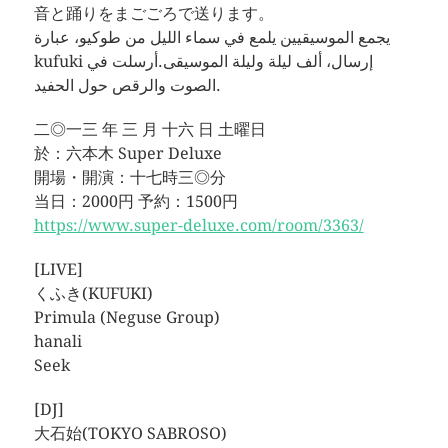
音と踊りをまごごろで送ります。
يجمع الموسيقيين يلمع في سماء الليل من طوكيو، عبارة
kufuki إرسال، ألف ليلة وليلة الموسيقى.أرسلت في
الصوت والرقص حول الحفيد.
二◎一三 年 三 月 十六 日 土曜日
於：六本木 Super Deluxe
開場・開演：十七時三◎分
当日：2000円 予約：1500円
https://www.super-deluxe.com/room/3363/
[LIVE]
くふき(KUFUKI)
Primula (Neguse Group)
hanali
Seek
[DJ]
大石始(TOKYO SABROSO)