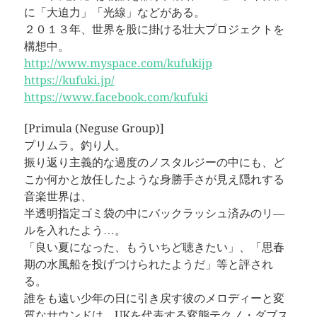
に「大迫力」「光線」などがある。
２０１３年、世界を股に掛ける壮大プロジェクトを
構想中。
http://www.myspace.com/kufukijp
https://kufuki.jp/
https://www.facebook.com/kufuki
[Primula (Neguse Group)]
プリムラ。釣り人。
振り返り主義的な過度のノスタルジーの中にも、ど
こか何かと放任したような身勝手さが見え隠れする
音楽世界は、
半透明指定ゴミ袋の中にバックラッシュ済みのリ―
ルを入れたよう…。
「良い夏になった、もういちど聴きたい」、「思春
期の水風船を投げつけられたようだ」等と評され
る。
誰をも遠い少年の日に引き戻す彼のメロディーと変
質なサウンドは、UKを代表する変態テクノ・ダブス