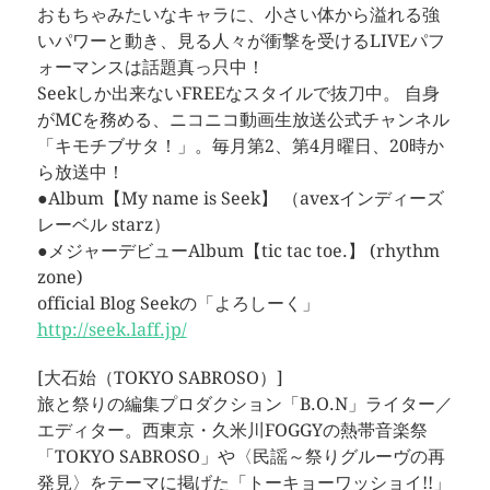
おもちゃみたいなキャラに、小さい体から溢れる強
いパワーと動き、見る人々が衝撃を受けるLIVEパフ
ォーマンスは話題真っ只中！
Seekしか出来ないFREEなスタイルで抜刀中。 自身
がMCを務める、ニコニコ動画生放送公式チャンネル
「キモチブサタ！」。毎月第2、第4月曜日、20時か
ら放送中！
●Album【My name is Seek】 （avexインディーズ
レーベル starz）
●メジャーデビューAlbum【tic tac toe.】 (rhythm
zone)
official Blog Seekの「よろしーく」
http://seek.laff.jp/
[大石始（TOKYO SABROSO）]
旅と祭りの編集プロダクション「B.O.N」ライター／
エディター。西東京・久米川FOGGYの熱帯音楽祭
「TOKYO SABROSO」や〈民謡～祭りグルーヴの再
発見〉をテーマに掲げた「トーキョーワッショイ!!」