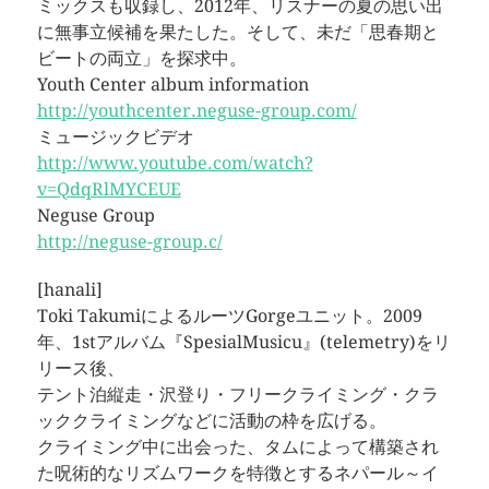
ミックスも収録し、2012年、リスナーの夏の思い出
に無事立候補を果たした。そして、未だ「思春期と
ビートの両立」を探求中。
Youth Center album information
http://youthcenter.neguse-group.com/
ミュージックビデオ
http://www.youtube.com/watch?
v=QdqRlMYCEUE
Neguse Group
http://neguse-group.c/
[hanali]
Toki TakumiによるルーツGorgeユニット。2009
年、1stアルバム『SpesialMusicu』(telemetry)をリ
リース後、
テント泊縦走・沢登り・フリークライミング・クラ
ッククライミングなどに活動の枠を広げる。
クライミング中に出会った、タムによって構築され
た呪術的なリズムワークを特徴とするネパール～イ