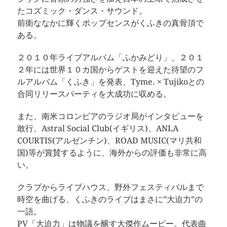
たコズミック・ダンス・サウンド。
前衛ななかに輝くポップセンスがくふきの真骨頂で
ある。
２０１０年ライブアルバム「ふかみどり」、２０１
２年には世界１０カ国からゲストを迎えた待望のフ
ルアルバム「くふき」を発表、Tyme. × Tujikoとの
合同リリースパーティを大成功に収める。
また、南米コロンビアのラジオ局がインタビューを
敢行、Astral Social Club(イギリス)、ANLA
COURTIS(アルゼンチン)、ROAD MUSIC(マリ共和
国)等が賞賛するように、海外からの評価も非常に高
い。
クラブからライブハウス、野外フェスティバルまで
時空を曲げる、くふきのライブはまさに”大迫力”の
一語。
PV「大迫力」は物議を醸す大傑作ムービー。代表曲