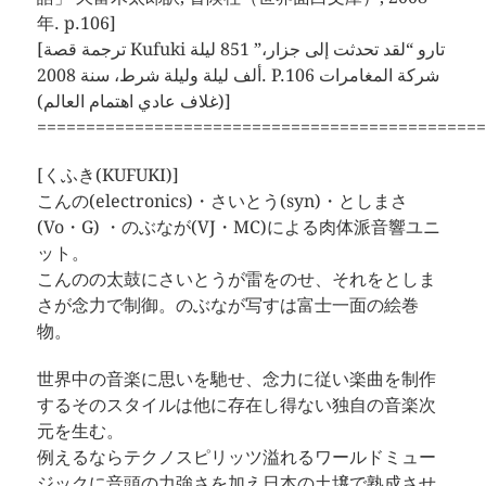
年. p.106]
[ترجمة قصة Kufuki تارو “لقد تحدثت إلى جزار،” 851 ليلة
ألف ليلة وليلة شرط، سنة 2008. P.106 شركة المغامرات
(غلاف عادي اهتمام العالم)]
==============================================
[くふき(KUFUKI)]
こんの(electronics)・さいとう(syn)・としまさ
(Vo・G) ・のぶなが(VJ・MC)による肉体派音響ユニ
ット。
こんのの太鼓にさいとうが雷をのせ、それをとしま
さが念力で制御。のぶなが写すは富士一面の絵巻
物。
世界中の音楽に思いを馳せ、念力に従い楽曲を制作
するそのスタイルは他に存在し得ない独自の音楽次
元を生む。
例えるならテクノスピリッツ溢れるワールドミュー
ジックに音頭の力強さを加え日本の土壌で熟成させ