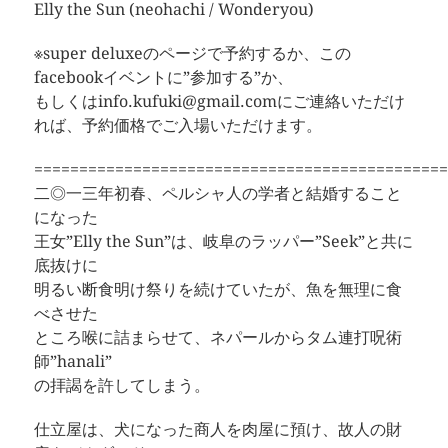
Elly the Sun (neohachi / Wonderyou)
※super deluxeのページで予約するか、この
facebookイベントに”参加する”か、
もしくはinfo.kufuki@gmail.comにご連絡いただけ
れば、予約価格でご入場いただけます。
==============================================
二◎一三年初春、ペルシャ人の学者と結婚すること
になった
王女”Elly the Sun”は、岐阜のラッパー”Seek”と共に
底抜けに
明るい断食明け祭りを続けていたが、魚を無理に食
べさせた
ところ喉に詰まらせて、ネパールからタム連打呪術
師”hanali”
の拝謁を許してしまう。
仕立屋は、犬になった商人を肉屋に預け、故人の財