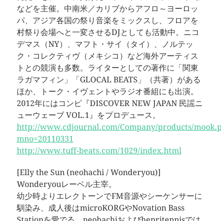
などを主催。中南米／カリブからアフロ～ヨーロッ
パ、アジア各国の祭り音楽をミックスし、フロアを
村祭り会場へと一変させるDJとしても活動中。ニコ
デマス（NY）、マフト・サイ（タイ）、ノルテッ
ク・コレクティヴ（メキシコ）など海外アーティス
トとの競演も多数。ライターとしての著作に「関東
ラガマフィン」「GLOCAL BEATS」（共著）がある
ほか、トーク・イヴェントやラジオ番組にも出演。
2012年にはコンピ『DISCOVER NEW JAPAN 民謡ニ
ューウェーブ VOL.1』をプロデュース。
http://www.cdjournal.com/Company/products/mook.
mno=20110331
http://www.tuff-beats.com/1029/index.html
[Elly the Sun (neohachi / Wonderyou)]
Wonderyouレーベル主宰。
幼少時よりエレクトーンでFM音源やシーケンサーに
馴染み、成人後はmicroKORGやNovation Bass
Stationを愛でる。neohachiおよびhenritennisでは