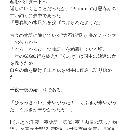
産をバクダードへ
返しにいくところだったが、”Primura”は思春期の
甘い釣りに夢中であった。
「思春期の水風船を投げつけられたようだ」
古今の物語に通じている”大石始”氏が遥かミャンマ
ーの彼方から
「ぐろーかるびーつ物語」を編纂している頃、
一年のGIG修行を終えた”くふき” は国中の娘達の命
を救うため、
自らの命を賭けて王と妹を相手に夜通し語り始め
た。
千夜一夜の始まりである。
「ひゃっほ～い、来やがった！ くふきが来やがっ
た！くふきが来やがったぞ！」
[くふきの千夜一夜物語 第851夜「肉屋の話した物
語」 久富木太郎訳, 冒険社（世界面白文庫）, 2008