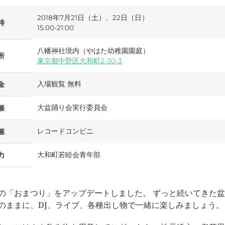
2018年7月21日（土）、22日（日）
時
15:00-21:00
八幡神社境内（やはた幼稚園園庭）
所
東京都中野区大和町2-30-3
入場観覧 無料
金
大盆踊り会実行委員会
催
レコードコンビニ
催
大和町若睦会青年部
力
の「おまつり」をアップデートしました。 ずっと続いてきた
のままに、DJ、ライブ、各種出し物で一緒に楽しみましょう。