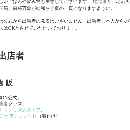
しいごはんや飲み物も用意してございます。 地元遠方、老若
国籍、森羅万象が睦和らぐ夏の一頁になりますように。
は公式から出演者の発表はございません。出演者ご本人からの
スはOKとさせていただいております。
出店者
物 販
IBON公式、
演者グッズ、
トエンリズムストア
、
ジオ ランコントレ
（着付け）