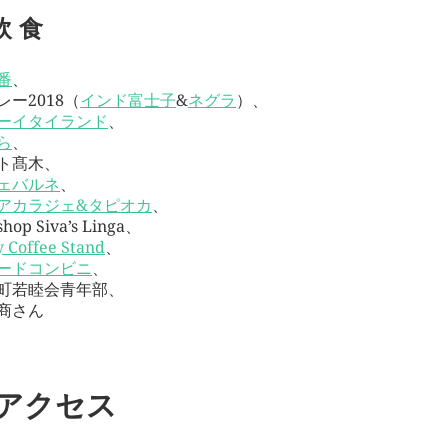
飲 食
番
、
レー2018（
インド富士子
&
ネグラ
）、
ーイタイランド
、
ら
、
ト髙木、
ェバルネ
、
アカラジェ&タピオカ
、
shop Siva’s Linga、
y Coffee Stand
、
ードコンビニ
、
町若睦会青年部、
商さん
アクセス