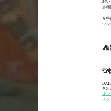
おい
多種
今年
ウン
⛺
👕
DA
各出
オン
スタ