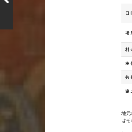
日 
場 
料 
主 
共 
協 
地元
はそ