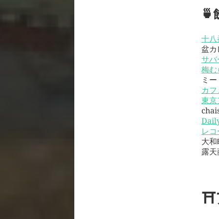
🍵
十八
盆カ
サバ
梅む
ミー
カフ
東京
chai
Dail
レコ
大和
露天
⛩