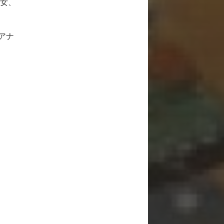
男女、
アナ