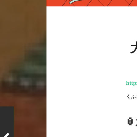
http
くふき
🏮