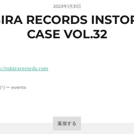
2023年1月31日
BIRA RECORDS INST
CASE VOL.32
s://tobirarecords.com
ゴリー
events
返信する